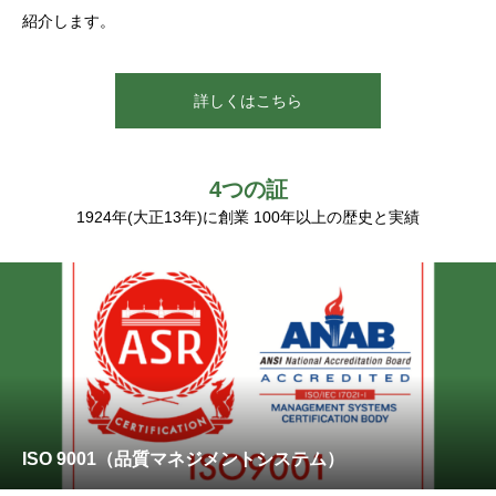
紹介します。
ッフ。ラインと人材、ハード＆ソフトの両面で生産体制を整えて
います。
詳しくはこちら
詳しくはこちら
4つの証
1924年(大正13年)に創業 100年以上の歴史と実績
ISO 9001（品質マネジメントシステム）