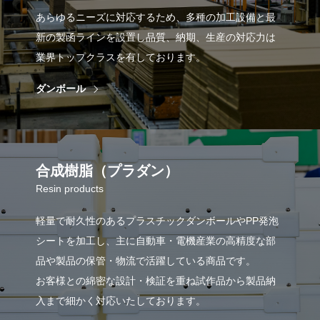
あらゆるニーズに対応するため、多種の加工設備と最
新の製函ラインを設置し品質、納期、生産の対応力は
業界トップクラスを有しております。
ダンボール
合成樹脂（プラダン）
Resin products
軽量で耐久性のあるプラスチックダンボールやPP発泡
シートを加工し、主に自動車・電機産業の高精度な部
品や製品の保管・物流で活躍している商品です。
お客様との綿密な設計・検証を重ね試作品から製品納
入まで細かく対応いたしております。