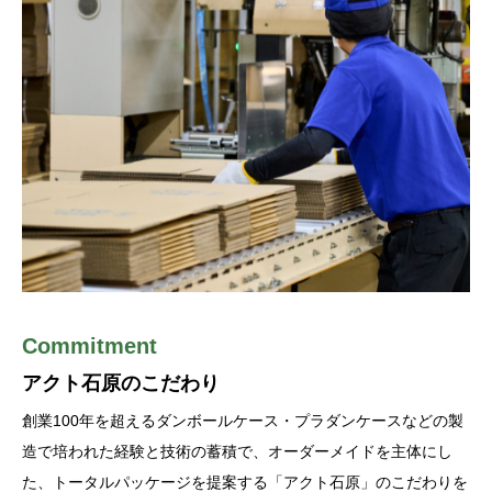
Commitment
Production System
アクト石原のこだわり
生産システム
創業100年を超えるダンボールケース・プラダンケースなどの製
木、紙、樹脂、それぞれ素材別に設けた当社の専用生産工場で
造で培われた経験と技術の蓄積で、オーダーメイドを主体にし
は、各素材の特性に応じた生産能力の高い生産ラインが威力を発
た、トータルパッケージを提案する「アクト石原」のこだわりを
揮。そしてそれを支えるのは、素材とラインを熟知した技術スタ