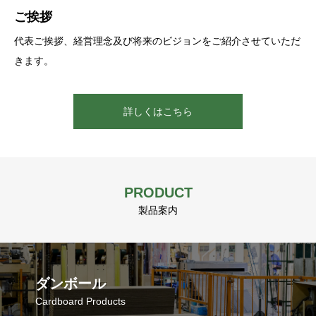
ご挨拶
沿革・会社概要
ACTネットワーク・拠点紹介
代表ご挨拶、経営理念及び将来のビジョンをご紹介させていただ
創業から現在までの実績や会社情報をご紹介させていただきま
国内外の拠点及びグループネットワークをご紹介させていただき
きます。
す。
ます。
詳しくはこちら
詳しくはこちら
詳しくはこちら
PRODUCT
製品案内
ダンボール
Cardboard Products